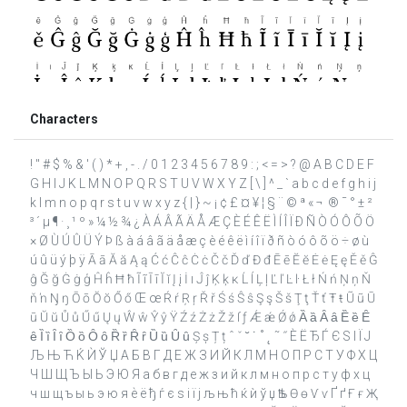
Characters
! " # $ % & ' ( ) * + , - . / 0 1 2 3 4 5 6 7 8 9 : ; < = > ? @ A B C D E F
G H I J K L M N O P Q R S T U V W X Y Z [ \ ] ^ _ ` a b c d e f g h i j
k l m n o p q r s t u v w x y z { | } ~ ¡ ¢ £ ¤ ¥ ¦ § ¨ © ª « ¬ ­ ® ¯ ° ± ²
³ ´ µ ¶ · ¸ ¹ º » ¼ ½ ¾ ¿ À Á Â Ã Ä Å Æ Ç È É Ê Ë Ì Í Î Ï Ð Ñ Ò Ó Ô Õ Ö
× Ø Ù Ú Û Ü Ý Þ ß à á â ã ä å æ ç è é ê ë ì í î ï ð ñ ò ó ô õ ö ÷ ø ù
ú û ü ý þ ÿ Ā ā Ă ă Ą ą Ć ć Ĉ ĉ Ċ ċ Č č Ď ď Đ đ Ē ē Ĕ ĕ Ė ė Ę ę Ě ě Ĝ
ĝ Ğ ğ Ġ ġ ģ Ĥ ĥ Ħ ħ Ĩ ĩ Ī ī Ĭ ĭ Į į İ ı Ĵ ĵ Ķ ķ ĸ Ĺ ĺ Ļ ļ Ľ ľ Ŀ ŀ Ł ł Ń ń Ņ ņ Ň
ň ŉ Ŋ ŋ Ō ō Ŏ ŏ Ő ő Œ œ Ŕ ŕ Ŗ ŗ Ř ř Ś ś Ŝ ŝ Ş ş Š š Ţ ţ Ť ť Ŧ ŧ Ũ ũ Ū
ū Ŭ ŭ Ů ů Ű ű Ų ų Ŵ ŵ Ŷ ŷ Ÿ Ź ź Ż ż Ž ž ſ ƒ Ǽ ǽ Ǿ ǿ Ȁ ȁ Ȃ ȃ Ȅ ȅ Ȇ
ȇ Ȉ ȉ Ȋ ȋ Ȍ ȍ Ȏ ȏ Ȑ ȑ Ȓ ȓ Ȕ ȕ Ȗ ȗ Ș ș Ț ț ˆ ˇ ˘ ˙ ˚ ˛ ˜ ˝ Ѐ Ё Ђ Ѓ Є Ѕ І Ї Ј
Љ Њ Ћ Ќ Ѝ Ў Џ А Б В Г Д Е Ж З И Й К Л М Н О П Р С Т У Ф Х Ц
Ч Ш Щ Ъ Ы Ь Э Ю Я а б в г д е ж з и й к л м н о п р с т у ф х ц
ч ш щ ъ ы ь э ю я ѐ ё ђ ѓ є ѕ і ї ј љ њ ћ ќ ѝ ў џ Ѣ ѣ Ѳ ѳ Ѵ ѵ Ґ ґ Ғ ғ Җ