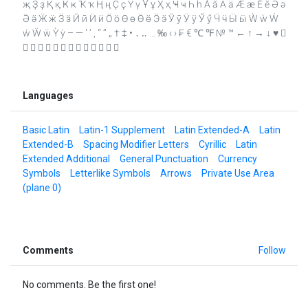
җ Ҙ ҙ Қ қ Ҝ ҝ Ҡ ҡ Ң ң Ҫ ҫ Ү ү Ұ ұ Ҳ ҳ Ҹ ҹ Һ һ Ӑ ӑ Ӓ ӓ Ӕ ӕ Ӗ ӗ Ә ә
Ӛ ӛ Ӝ ӝ Ӟ ӟ Ӣ ӣ Ӥ ӥ Ӧ ӧ Ө ө Ӫ ӫ Ӭ ӭ Ӯ ӯ Ӱ ӱ Ӳ ӳ Ӵ ӵ Ӹ ӹ Ẁ ẁ Ẃ
ẃ Ẅ ẅ Ỳ ỳ – — ‘ ’ ‚ “ ” „ † ‡ • ․ ‥ … ‰ ‹ › ₣ € ℃ ℉ № ™ ← ↑ → ↓ ♥ 
            
Languages
Basic Latin
Latin-1 Supplement
Latin Extended-A
Latin
Extended-B
Spacing Modifier Letters
Cyrillic
Latin
Extended Additional
General Punctuation
Currency
Symbols
Letterlike Symbols
Arrows
Private Use Area
(plane 0)
Comments
Follow
No comments. Be the first one!