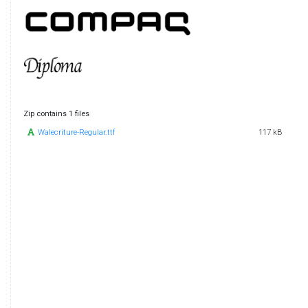
Zip contains 1 files
Walecriture-Regular.ttf
117 kB