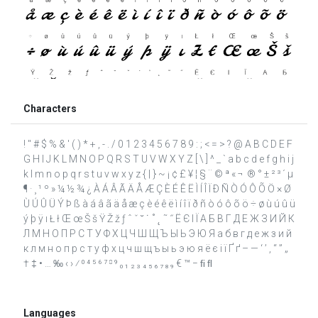
Characters
! " # $ % & ' ( ) * + , - . / 0 1 2 3 4 5 6 7 8 9 : ; < = > ? @ A B C D E F
G H I J K L M N O P Q R S T U V W X Y Z [ \ ] ^ _ ` a b c d e f g h i j
k l m n o p q r s t u v w x y z { | } ~ ¡ ¢ £ ¥ ¦ § ¨ © ª « ¬ ­ ® ° ± ² ³ ´ µ
¶ · ¸ ¹ º » ¼ ½ ¾ ¿ À Á Â Ã Ä Å Æ Ç È É Ê Ë Ì Í Î Ï Ð Ñ Ò Ó Ô Õ Ö × Ø
Ù Ú Û Ü Ý Þ ß à á â ã ä å æ ç è é ê ë ì í î ï ð ñ ò ó ô õ ö ÷ ø ù ú û ü
ý þ ÿ ı Ł ł Œ œ Š š Ÿ Ž ž ƒ ˆ ˇ ˘ ˙ ˚ ˛ ˜ ˝ Ё Є І Ї А Б В Г Д Е Ж З И Й К
Л М Н О П Р С Т У Ф Х Ц Ч Ш Щ Ъ Ы Ь Э Ю Я а б в г д е ж з и й
к л м н о п р с т у ф х ц ч ш щ ъ ы ь э ю я ё є і ї Ґ ґ – — ‘ ’ ‚ “ ” „
† ‡ • … ‰ ‹ › ⁄ ⁰ ⁴ ⁵ ⁶ ⁷ ⁸ ⁹ ₀ ₁ ₂ ₃ ₄ ₅ ₆ ₇ ₈ ₉ € ™ − ﬁ ﬂ
Languages