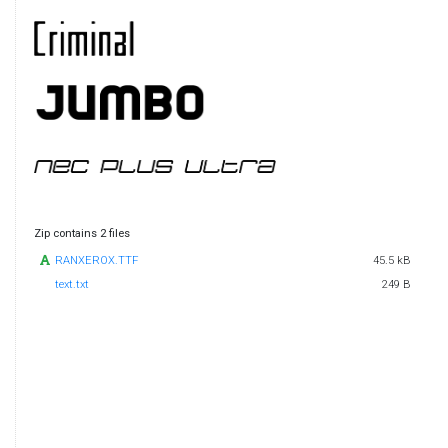
Zip contains 2 files
RANXEROX.TTF
45.5 kB
text.txt
249 B