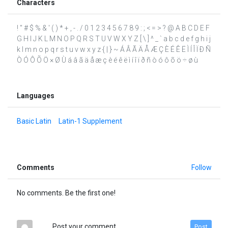
Characters
! " # $ % & ' ( ) * + , - . / 0 1 2 3 4 5 6 7 8 9 : ; < = > ? @ A B C D E F
G H I J K L M N O P Q R S T U V W X Y Z [ \ ] ^ _ ` a b c d e f g h i j
k l m n o p q r s t u v w x y z { | } ~ Á Â Ã Ä Å Æ Ç È É Ê Ë Ì Í Î Ï Ð Ñ
Ò Ó Ô Õ Ö × Ø Ù á â ã ä å æ ç è é ê ë ì í î ï ð ñ ò ó ô õ ö ÷ ø ù
Languages
Basic Latin
Latin-1 Supplement
Comments
Follow
No comments. Be the first one!
Post your comment
Post