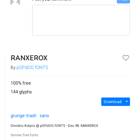
RANXEROX
By
pOPdOG fONTS
100% free
144 glyphs
Download
grunge-trash
sans
Dimitris Kolyris @ pOPdOG fONTS - Dec.98. RANXEROX
Similar free fonts