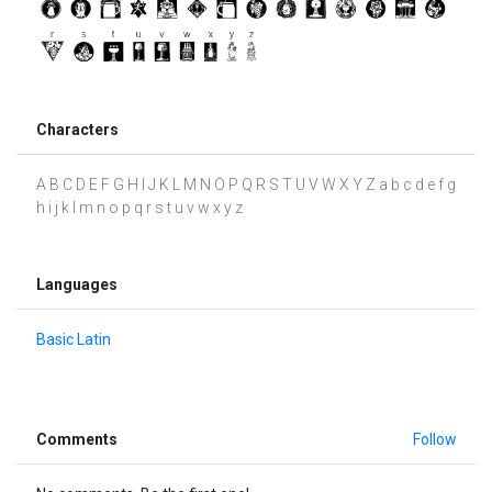
Characters
A B C D E F G H I J K L M N O P Q R S T U V W X Y Z a b c d e f g
h i j k l m n o p q r s t u v w x y z
Languages
Basic Latin
Comments
Follow